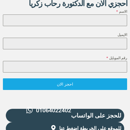
احجزي الان مع الدكتورة رحاب زكريا
الاسم
*
الايميل
رقم الموبايل
*
احجز الان
01064022402
للحجز على الواتساب
للموقع على الخريطة اضغط عنا