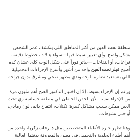
منطقة تحت العين من أكثر المناطق اللي بتكشف عمر الشخص
بشكل واضح، وأي تغيير بسيط فيها—سواء هالات، خطوط دقيقة،
فراغات، أو انتفاخات—بيأثر فوراً على شكل الوجه كله. عشان كده
أصبح
فيلر تحت العين
واحد من أشهر وأسرع الإجراءات التجميلية
اللي بتستعيد نضارة الوجه وتدي مظهر صحي ومشرق بدون جراحة.
ورغم إن الإجراء بسيط، إلا إن اختيار الدكتور الصح أهم مليون مرة
من الإجراء نفسه. لأن الحقن الخاطئ في منطقة حساسة زي تحت
العين ممكن يسبب مشاكل كبيرة: تكتلات، انتفاخ دائم، لون رمادي،
أو حتى تشوهات.
وهنا تظهر خبرة الأطباء المتخصصين مثل
د. رحاب زكريا
، واحدة من
أهم أطباء الجلدية والتجميل في مصر، والمعروفة بدقتها العالية