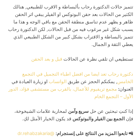
تتميز حالات الدكتورة رحاب بألبساطة و الاقرب للطبيعي, هنالك
الكثير من الحالات بعد حقن البوتوكس او الفيلر يبقي اثر الحقن
ظاهر و يظهر عدم تناسق منطقة الحقن مع باقي الوجه و هذا ما
يسبب شكل غير مرغوب فيه من قبل الحالات, لكن الدكتورة رحاب
تتميز بالبساطة و الاقتراب بشكل كبير من الشكل الطبيعي الذي
يعطي الثقة و الجمال.
تستطيعي ان تلقي نظرة عن الحالات
قبل و بعد الحقن
دكتورة رحاب تعد ايضا من افضل اطباء التجميل في التجمع
الخامس
, يمكنكم الحجز عن طريق
الواتساب
او زيارة العيادة في
العنوان
:
مجمع تريفيوم للأعمال، بالقرب من مستشفى فؤاد، الدور
الأول – التجمع الخام
إذا كنتِ تبحثين عن حل
سريع وآمن
لمحاربة علامات الشيخوخة،
فإن
الجمع بين الفيلر والبوتوكس
قد يكون الخيار الأمثل لكِ.
📲 تابعوا المزيد من النتائج على إنستجرام:
@dr.rehabzakaria