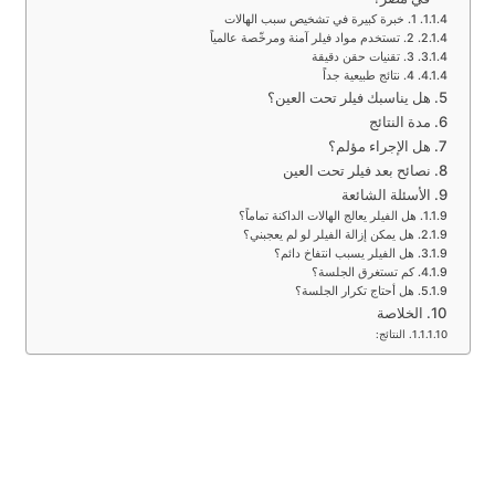
1. خبرة كبيرة في تشخيص سبب الهالات
2. تستخدم مواد فيلر آمنة ومرخّصة عالمياً
3. تقنيات حقن دقيقة
4. نتائج طبيعية جداً
هل يناسبك فيلر تحت العين؟
مدة النتائج
هل الإجراء مؤلم؟
نصائح بعد فيلر تحت العين
الأسئلة الشائعة
هل الفيلر يعالج الهالات الداكنة تماماً؟
هل يمكن إزالة الفيلر لو لم يعجبني؟
هل الفيلر يسبب انتفاخ دائم؟
كم تستغرق الجلسة؟
هل أحتاج تكرار الجلسة؟
الخلاصة
النتائج: