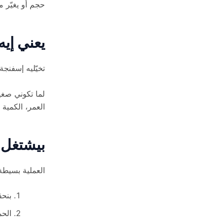
حجم أو يغيّر 
يعني إي
تخيّليه إسفنجة
لما تكوني صغي
العمر، الكمية 
بيشتغل 
العملية بسيطة
بنحق
الحم