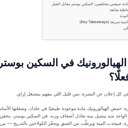
دة، صيغتين مختلفتين: السكين بوستر مقابل الفيلر
اطئة شائعة
المدة
ريعة (Key Takeaways)
كرر
هيالورونيك في السكين بوستر
لًا؟
في كل إعلان عن البشرة، بس قليل اللي بيفهم بيشتغل إزاي.
شرة: حمض الهيالورونيك مادة موجودة طبيعيًا في جلدك، وشغلتها الأساس
 الواحد منه بيشيل مية تعادل أضعاف وزنه. في السكين بوستر، بنحق
ة، فبيجذب المية ويرطّب من العمق ويحفّز الكولاجين بالتدريج — من