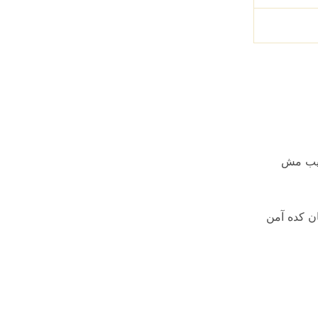
طيب مش
ن كده آمن