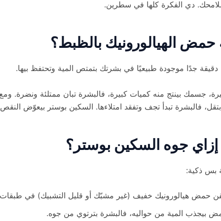
ملامحك. دي الفكرة كلها في سطرين.
ه حمض الهيالورونيك بالظبط؟
 دقيقة جدًا موجودة طبيعيًا في بشرتك بتمتص المية وتحتفظ بيها.
رة، جسمك بينتج منه كميات كبيرة، فالبشرة تبان ممتلئة ونضرة. ومع 
بتقل، فالبشرة تبدأ تجف وتفقد امتلاءها. السكين بوستر بيعوّض النقص 
إزاي جوه السكين بوستر؟
 بس ذكية:
ن حمض هيالورونيك خفيف (غير مشبّك أو قليل التشبيك) في طبقات 
ض بيجذب المية من حواليه، فالبشرة بترتوي من جوه.