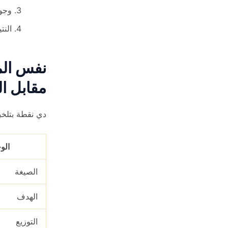
وجود
النت
نفس الم
مقابل ال
دي نقطة بتلخب
الو
الصيغة
الهدف
التوزيع