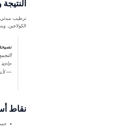
النتيجة 
ترطيب مبدئي خ
الكولاجين. وبتدوم عمومًا من 6 شهور ل
نصيحة 
التجمع
حاجة ب
— لأنن
نقاط أساسية 
حمض 