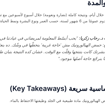
والمدة
لال أيام، ونتيجة كاملة (نضارة ونعومة) خلال أسبوع لأسبوعين مع ت
سنة، حسب العمر ونوع البشرة ونمط الحياة.
د. رحاب زكريا:
“بحب أبسّط المعلومة لمريضاتي في عيادتنا في
: حمض الهيالورونيك مش ‘حاجة غريبة’ بنحطّها في وشّك. ده بنع
شرتك كانت بتنتجها وقلّت مع الوقت. عشان كده النتيجة بتبان طب
ا بنرجّع حاجة أصلها موجود.”
سريعة (Key Takeaways)
الهيالورونيك مادة طبيعية في الجلد وظيفتها الاحتفاظ بالماء.