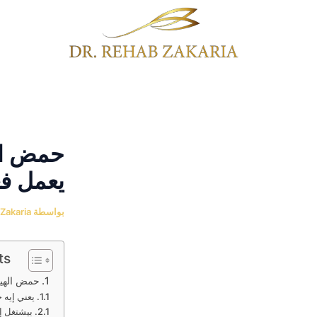
خطي
Post
لى
navigation
لمحتوى
حمض ال
يعمل فعل
بواسطة
Zakaria
ts
حمض الهيا
يعني إيه 
بيشتغل إ