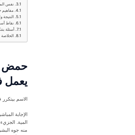
نفس الما
مفاهيم خ
النتيجة و
نقاط أساسية س
أسئلة بتت
الخلاصة
حمض ال
يعمل فع
الاسم بيتكرر 
الإجابة المبا
المية. الجزيء
منه جوه البشر