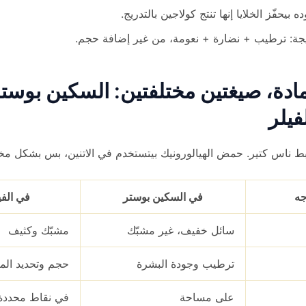
ه بيحفّز الخلايا إنها تنتج كولاجين بالتدريج.
يجة: ترطيب + نضارة + نعومة، من غير إضافة حجم.
ادة، صيغتين مختلفتين: السكين بوست
فيلر
ط ناس كتير. حمض الهيالورونيك بيتستخدم في الاتنين، بس بشكل مخ
جه
في السكين بوستر
في الفي
سائل خفيف، غير مشبّك
مشبّك وكثيف
ترطيب وجودة البشرة
حجم وتحديد الم
على مساحة
في نقاط محددة