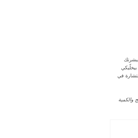
لبشرتك
يخلّيكي
ستشارة في
ج والكمية