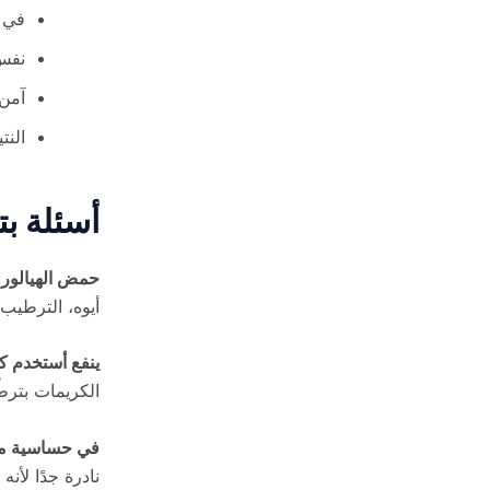
في ا
نفس 
آمن 
النتيجة 
أسئلة بت
حمض الهيالورو
أيوه، الترطيب 
ينفع أستخدم ك
الكريمات بترط
في حساسية م
نادرة جدًا لأ