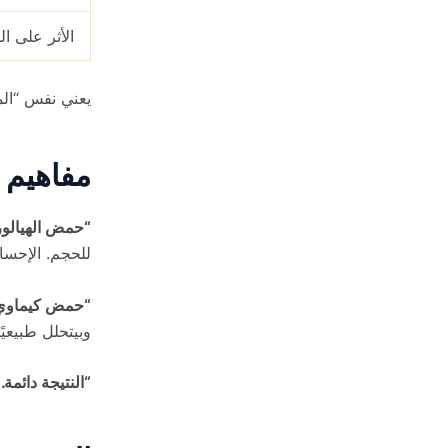
الأثر على ا
يعني نفس “الم
مفاهيم 
“حمض الهيالور
للحجم. الإحس
“حمض كيماوي 
وبيتحلل طبيعيًا
“النتيجة دائمة.”